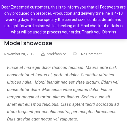
0
Dear Esteemed customers, this is to inform you that all Footwears are
only produced on preorder. Production and delivery timeline is 4-10
working days. Please specify the correct size, contact details and
straight forward colors while checking out. Final checkout details is
what will be used to process your order. Thank you!
Dismiss
Lifestyle
Model showcase
November 28, 2019
blvckfashion
No Comment
Fusce at nisi eget dolor rhoncus facilisis. Mauris ante nisl,
consectetur et luctus et, porta ut dolor. Curabitur ultricies
ultrices nulla. Morbi blandit nec est vitae dictum. Etiam vel
consectetur diam. Maecenas vitae egestas dolor. Fusce
tempor magna at tortor aliquet finibus. Sed eu nunc sit
amet elit euismod faucibus. Class aptent taciti sociosqu ad
litora torquent per conubia nostra, per inceptos himenaeos.
Duis gravida eget neque vel vulputate.