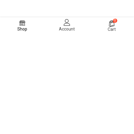
0
Shop
Account
Cart
PRIVACY POLICY
TERMS & CONDITONS
CONTACT US
FAQ
ABOUT US
© 2024 Blvck Fashion Room (Achie Wears)